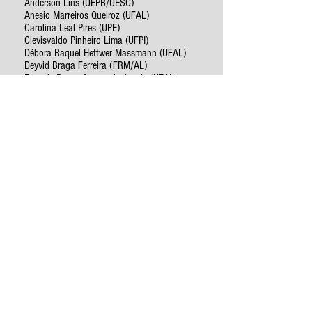
Anderson Lins (UEPB/UESC)
Anesio Marreiros Queiroz (UFAL)
Carolina Leal Pires (UPE)
Clevisvaldo Pinheiro Lima (UFPI)
Débora Raquel Hettwer Massmann (UFAL)
Deyvid Braga Ferreira (FRM/AL)
Emmyle Bruna Arcoverde Araujo (UFAL)
Érika da Silva Santos (UFAL)
Evandra Grigoletto (UFPE)
Fabiele Stockmans De Nardi (UFPE)
Fernanda Galli (UFPE)
Jessica Mayara Bernardo da Silva (UFAL)
Jhucyane Pires Rodrigues (UFAL)
Joaquim José de Lima Santos (UFAL)
John Kevin Lopes de Araújo da Silva (UFAL)
Juliana Tereza de Souza Lima Araújo (UFAL)
Juliane de Souza Miranda (UFAL)
Lídia Ramires (UFAL)
Martin Ramalho de Freitas Leão Rego (UFAL)
Sóstenes Ericson (UFAL)
Taciana Gacelin Oliveira (UFAL)
Thainá Evellyn Martiniano Alexandre (UFAL)
Thiago César da Costa Carneiro (UFPE)
Yanina Vidal (UFAL)