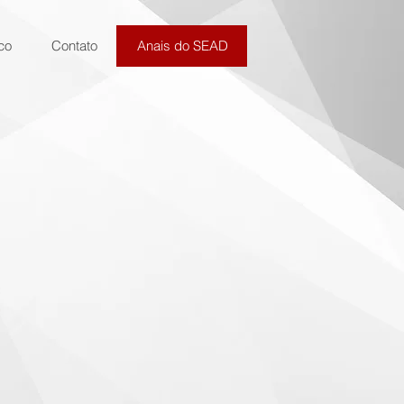
co
Contato
Anais do SEAD