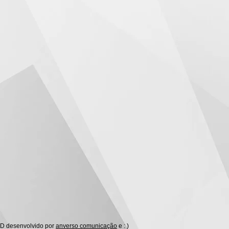
AD desenvolvido por
anverso comunicação
e : )