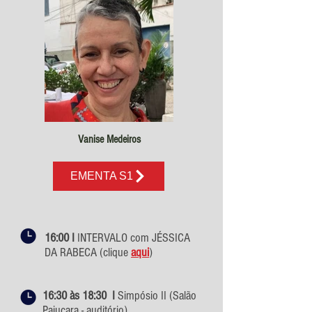
Vanise Medeiros
EMENTA S1
16:00 I
INTERVALO com JÉSSICA
DA RABECA (clique
aqui
)
16:30 às 18:30 I
Simpósio II
(Salão
Pajuçara - auditório)