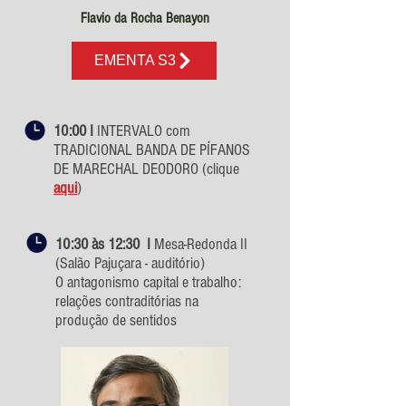
Flavio da Rocha Benayon
EMENTA S3
10:00 I
INTERVALO com
TRADICIONAL BANDA DE PÍFANOS
DE MARECHAL DEODORO (clique
aqui
)
10:30 às 12:30 I
Mesa-Redonda II
(Salão Pajuçara - auditório)
O antagonismo capital e trabalho:
relações contraditórias na
produção de sentidos