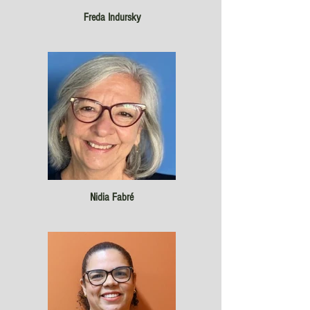
Freda Indursky
Nidia Fabré