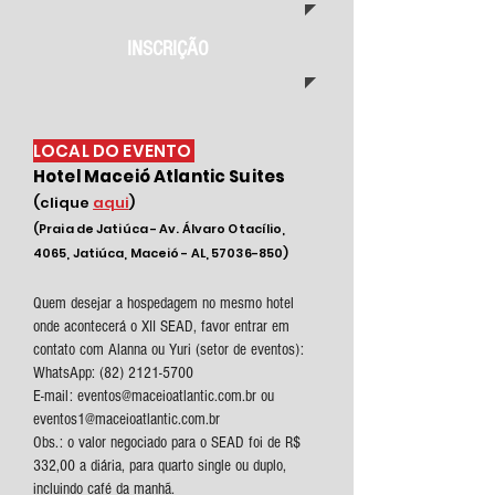
INSCRIÇÃO
LOCAL DO EVENTO
Hotel Maceió Atlantic Suites
(clique
aqui
)
(Praia de Jatiúca - Av. Álvaro Otacílio,
4065, Jatiúca, Maceió - AL, 57036-850)
Quem desejar a hospedagem no mesmo hotel
onde acontecerá o XII SEAD, favor e
ntrar em
contato com Alanna ou Yuri (setor de eventos):
WhatsApp:
(82) 2121-5700
E-mail: eventos@maceioatlantic.com.br ou
eventos1@maceioatlantic.com.br
Obs.: o
valor negociado para o SEAD foi de R$
332,00 a diária, para quarto single ou duplo,
incluindo café da manhã.