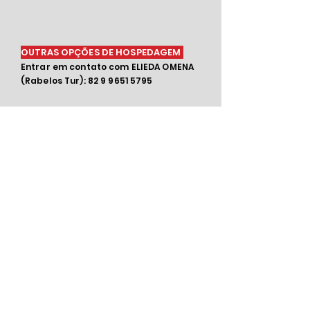
OUTRAS OPÇÕES DE HOSPEDAGEM
Entrar em contato com ELIEDA OMENA
(Rabelos Tur):
82 9 9651 5795
COTAÇÕES DE HOSPEDAGENS (sem bloqueio -
mediante disponibilidade)
VALORES POR APTO CATEGORIA STANDARD
(período de 20 a 24 de outubro de 2925)
TARIFA INCLUI CAFÉ DA MANHÃ
VALORES SUJEITOS A REAJUSTES SEM AVISO
PRÉVIO
FORMAS DE PAGAMENTOS: à vista e/ou parcelado
em até 10x no cartão